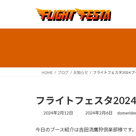
コ
ナ
ン
ビ
テ
ゲ
ン
ー
ツ
シ
へ
ョ
ス
ン
キ
に
ッ
移
プ
動
HOME
ブログ
お知らせ
フライトフェスタ2024 ブ
フライトフェスタ2024
最
2024年2月12日
2024年2月6日
domeride
終
更
今日のブース紹介は吉田流鷹狩倶楽部様です
新