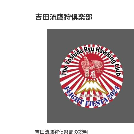
日
時
:
吉田流鷹狩倶楽部
吉田流鷹狩倶楽部の説明