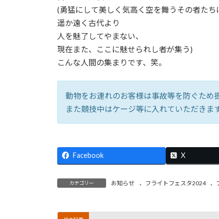
(勇猛にして美しく気高く空を舞うその者たち
遥か遠く古代より
人を魅了してやまない、
現在また、ここに魅せられし者が集う)
こんな人間の集まりです、笑。
動物をお連れのお客様は事故等を防ぐため
また競技中はケージ等に入れていただきま
Facebook
X
お知らせ
、
フライトフェスタ2024
、
カテゴリー