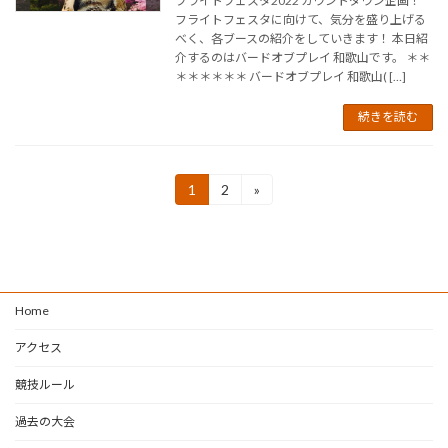
フライトフェスタ2022 カウントダウン企画！
フライトフェスタに向けて、気分を盛り上げる
べく、各ブースの紹介をしていきます！ 本日紹
介するのはバードオブプレイ 和歌山です。 ＊＊
＊＊＊＊＊＊ バードオブプレイ 和歌山( […]
続きを読む
投
1
2
»
固
固
定
定
稿
ペ
ペ
ー
ー
の
ジ
ジ
ペ
Home
ー
アクセス
ジ
競技ルール
送
り
過去の大会